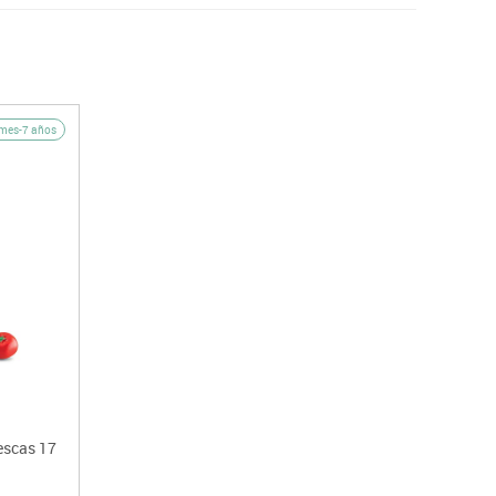
mes-7 años
rescas 17