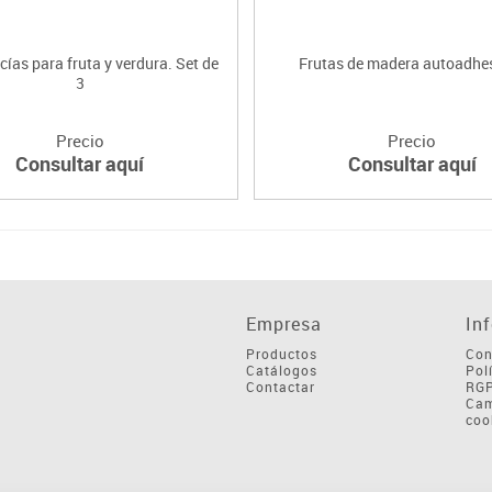
cías para fruta y verdura. Set de
Frutas de madera autoadhe
3
Precio
Precio
Consultar aquí
Consultar aquí
Empresa
In
Productos
Con
Catálogos
Pol
Contactar
RG
Cam
coo