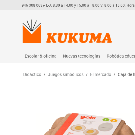
946 308 063
▸ L-J: 8:30 a 14:00 y 15:00 a 18:00 V: 8:00 a 15:00. Hora
Escolar & oficina
Nuevas tecnologías
Robótica educ
Archivo
Audio
Arduino
Didáctico
/
Juegos simbólicos
/
El mercado
/
Caja de 
Complementos oficina
Conectividad y señal
Learning res
Dibujo técnico y artístico
Mobiliario tecnológico
Lego educati
Escritura y corrección
Monitores interactivos
Matatastudi
Higiene
Soportes
Vex robotics
Informática
Videoconferencia
Otros
Manualidades
Videoproyección
Material escolar