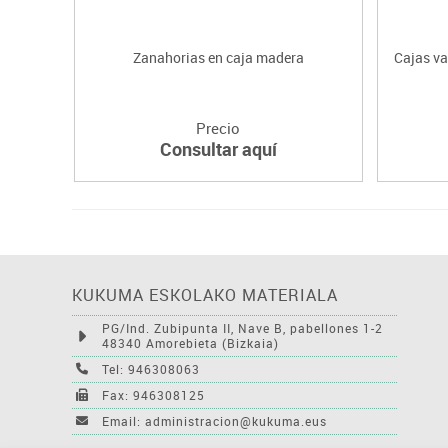
Zanahorias en caja madera
Cajas va
Precio
Consultar aquí
KUKUMA ESKOLAKO MATERIALA
PG/Ind. Zubipunta II, Nave B, pabellones 1-2
48340 Amorebieta (Bizkaia)
Tel: 946308063
Fax: 946308125
Email: administracion@kukuma.eus