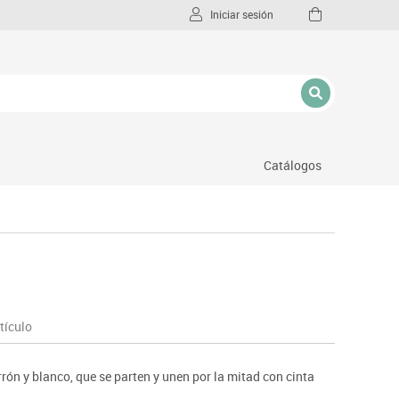
Iniciar sesión
Catálogos
l
tículo
ón y blanco, que se parten y unen por la mitad con cinta