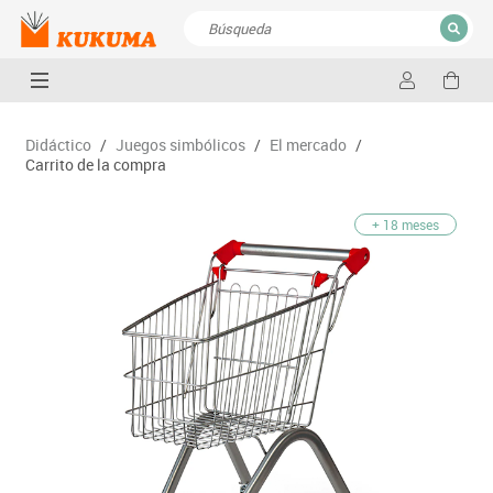
CERRAR
Resultados de la búsqueda
Didáctico
/
Juegos simbólicos
/
El mercado
/
Carrito de la compra
+ 18 meses