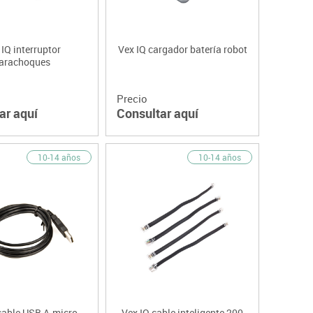
 IQ interruptor
Vex IQ cargador batería robot
arachoques
Precio
ar aquí
Consultar aquí
10-14 años
10-14 años
cable USB A-micro
Vex IQ cable inteligente 200