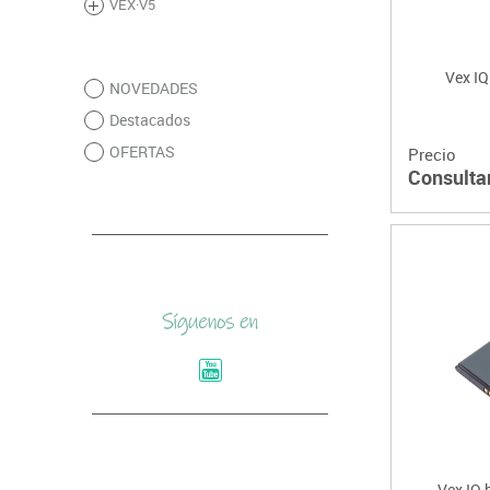
VEX·V5
Vex IQ
NOVEDADES
Destacados
OFERTAS
Precio
Consulta
Vex IQ 