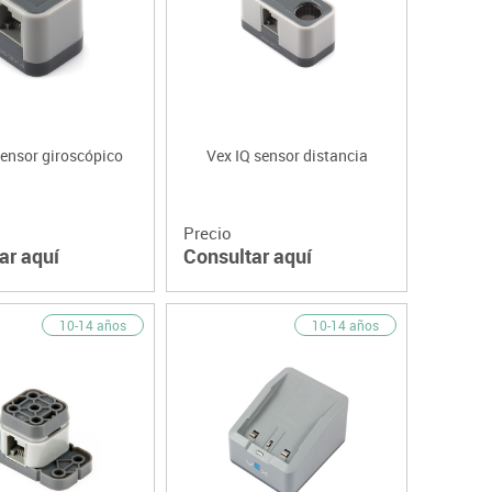
sensor giroscópico
Vex IQ sensor distancia
Precio
ar aquí
Consultar aquí
10-14 años
10-14 años