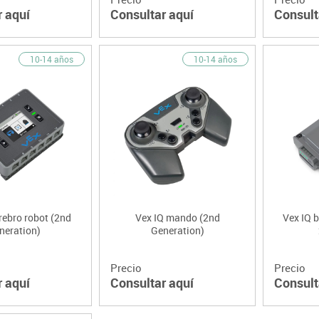
r aquí
Consultar aquí
Consult
10-14 años
10-14 años
rebro robot (2nd
Vex IQ mando (2nd
Vex IQ b
neration)
Generation)
Precio
Precio
r aquí
Consultar aquí
Consult