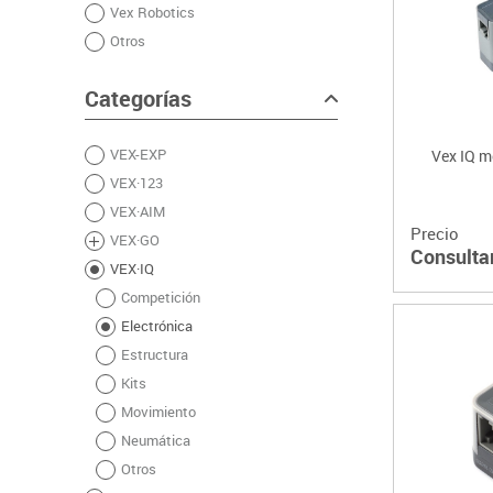
Vex Robotics
Plastifica, encuaderna, destruye
Otros
Papel y manipulados
Categorías
VEX-EXP
Vex IQ m
VEX·123
VEX·AIM
Precio
VEX·GO
Consulta
VEX·IQ
Competición
Electrónica
Estructura
Kits
Movimiento
Neumática
Otros