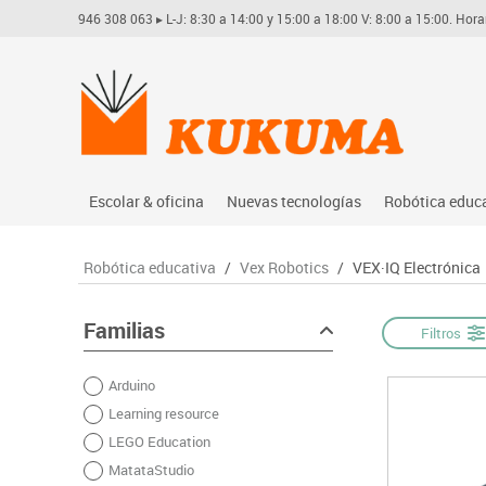
946 308 063
▸ L-J: 8:30 a 14:00 y 15:00 a 18:00 V: 8:00 a 15:00. Hora
Escolar & oficina
Nuevas tecnologías
Robótica educ
Archivo
Audio
Arduino
Robótica educativa
/
Vex Robotics
/
VEX·IQ Electrónica
Complementos oficina
Conectividad y señal
Learning res
Dibujo técnico y artístico
Mobiliario tecnológico
Lego educati
Familias
Filtros
Escritura y corrección
Monitores interactivos
Matatastudi
Arduino
Higiene
Soportes
Vex robotics
Learning resource
Informática
Videoconferencia
Otros
LEGO Education
Manualidades
Videoproyección
MatataStudio
Material escolar