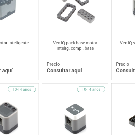
Lenguaje & idiomas
otor inteligente
Vex IQ pack base motor
Vex IQ 
intelig. compl. base
Precio
Precio
r aquí
Consultar aquí
Consult
10-14 años
10-14 años