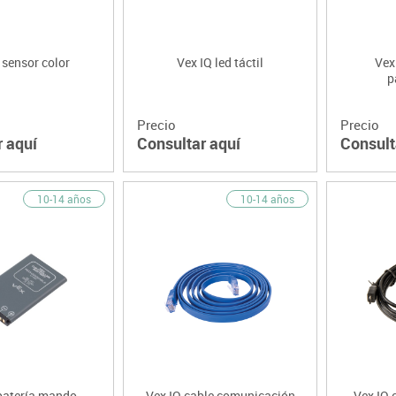
 sensor color
Vex IQ led táctil
Vex
p
Precio
Precio
r aquí
Consultar aquí
Consult
10-14 años
10-14 años
batería mando
Vex IQ cable comunicación
Vex IQ 