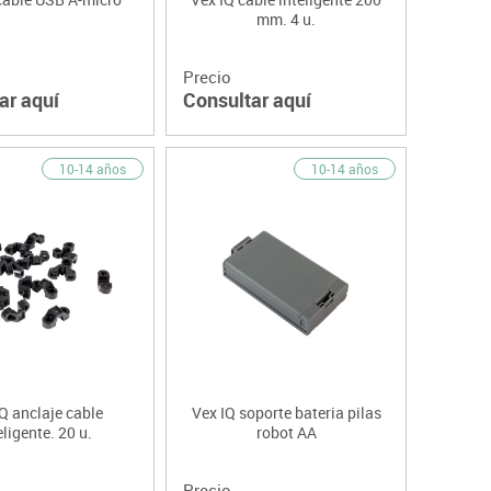
mm. 4 u.
Precio
ar aquí
Consultar aquí
10-14 años
10-14 años
Q anclaje cable
Vex IQ soporte bateria pilas
eligente. 20 u.
robot AA
Precio