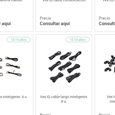
Precio
Precio
r aquí
Consultar aquí
Consult
10-14 años
10-14 años
e inteligente. 6 u.
Vex IQ cable largo inteligente.
Vex I
8 u.
int
Precio
Precio