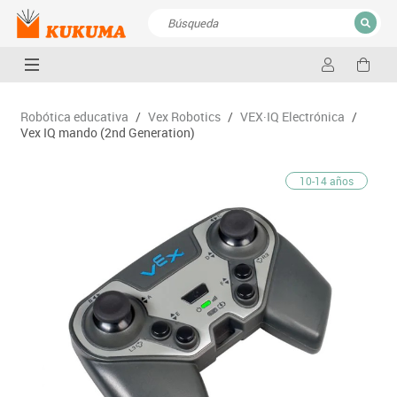
CERRAR
Resultados de la búsqueda
Robótica educativa
/
Vex Robotics
/
VEX·IQ Electrónica
/
Vex IQ mando (2nd Generation)
10-14 años