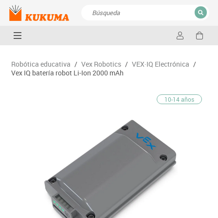
CERRAR
Resultados de la búsqueda
Robótica educativa
/
Vex Robotics
/
VEX·IQ Electrónica
/
Vex IQ batería robot Li-Ion 2000 mAh
10-14 años