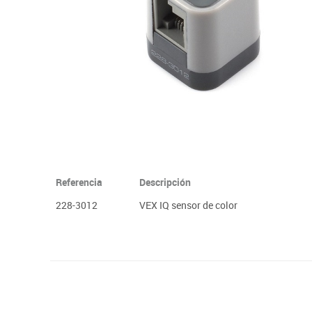
Plastifica, encuaderna, destruye
Papel y manipulados
Referencia
Descripción
228-3012
VEX IQ sensor de color