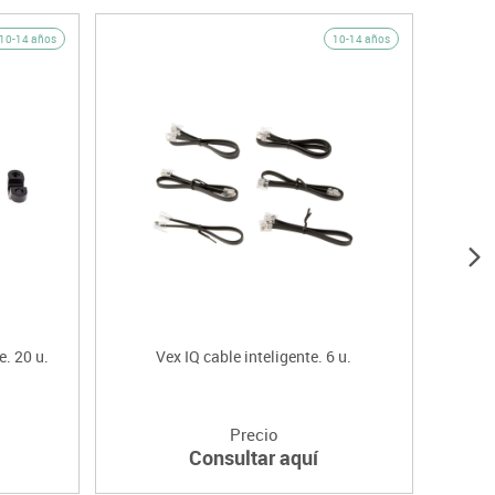
10-14 años
10-14 años
e. 20 u.
Vex IQ cable inteligente. 6 u.
V
Precio
Consultar aquí