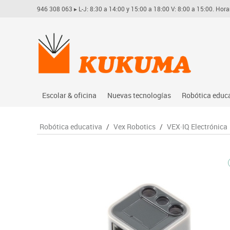
946 308 063
▸ L-J: 8:30 a 14:00 y 15:00 a 18:00 V: 8:00 a 15:00. Hora
Escolar & oficina
Nuevas tecnologías
Robótica educ
Archivo
Audio
Arduino
Robótica educativa
/
Vex Robotics
/
VEX·IQ Electrónica
Complementos oficina
Conectividad y señal
Learning res
Dibujo técnico y artístico
Mobiliario tecnológico
Lego educati
Escritura y corrección
Monitores interactivos
Matatastudi
Higiene
Soportes
Vex robotics
Informática
Videoconferencia
Otros
Manualidades
Videoproyección
Material escolar