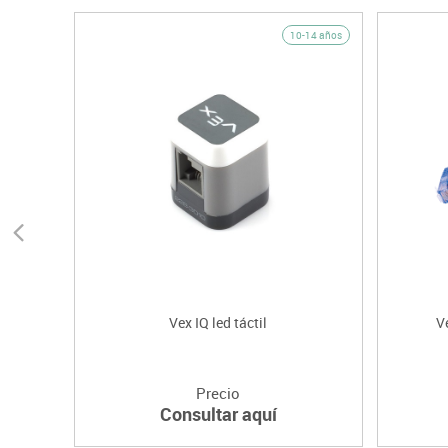
10-14 años
Vex IQ led táctil
V
Precio
Consultar aquí