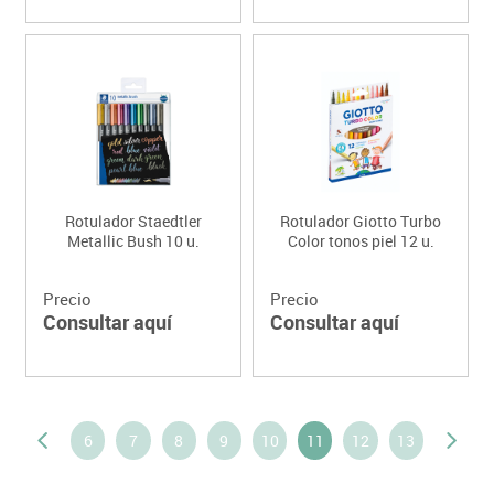
Rotulador Staedtler
Rotulador Giotto Turbo
Metallic Bush 10 u.
Color tonos piel 12 u.
Precio
Precio
Consultar aquí
Consultar aquí
6
7
8
9
10
11
12
13