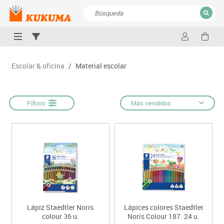
CERRAR
Resultados de la búsqueda
Escolar & oficina
/
Material escolar
Filtros
Más vendidos
Lápiz Staedtler Noris
Lápices colores Staedtler
colour 36 u.
Noris Colour 187. 24 u.