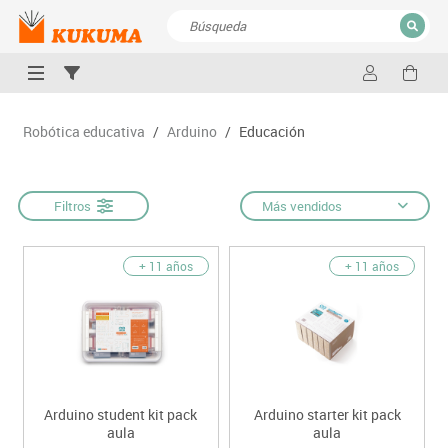
CERRAR
Resultados de la búsqueda
Robótica educativa
/
Arduino
/
Educación
Filtros
Más vendidos
+ 11 años
+ 11 años
Arduino student kit pack
Arduino starter kit pack
aula
aula