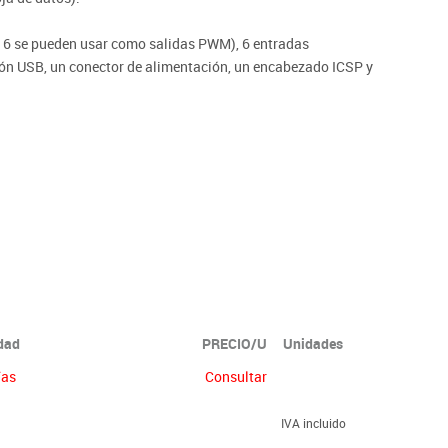
les 6 se pueden usar como salidas PWM), 6 entradas
ión USB, un conector de alimentación, un encabezado ICSP y
rolador; simplemente conéctalo a un ordenador con un cable
atería para comenzar.
Software (IDE) 1.0. La placa UNO y la versión 1.0 de
ncia de Arduino, ahora evolucionadas a versiones más
no y el modelo de referencia para la plataforma Arduino.
idad
PRECIO/U
Unidades
ías
Consultar
IVA incluido