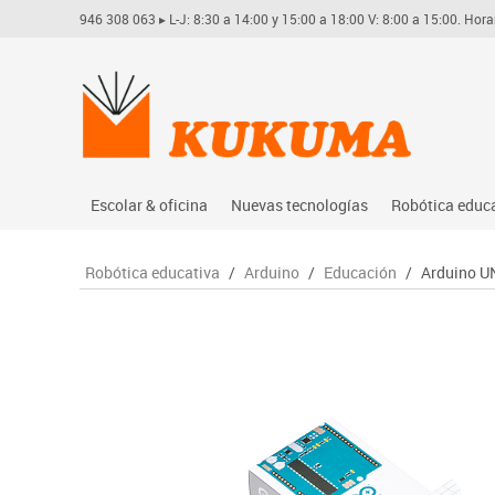
946 308 063
▸ L-J: 8:30 a 14:00 y 15:00 a 18:00 V: 8:00 a 15:00. Hora
Escolar & oficina
Nuevas tecnologías
Robótica educ
Archivo
Audio
Arduino
Robótica educativa
/
Arduino
/
Educación
/
Arduino U
Complementos oficina
Conectividad y señal
Learning res
Dibujo técnico y artístico
Mobiliario tecnológico
Lego educati
Escritura y corrección
Monitores interactivos
Matatastudi
Higiene
Soportes
Vex robotics
Informática
Videoconferencia
Otros
Manualidades
Videoproyección
Material escolar