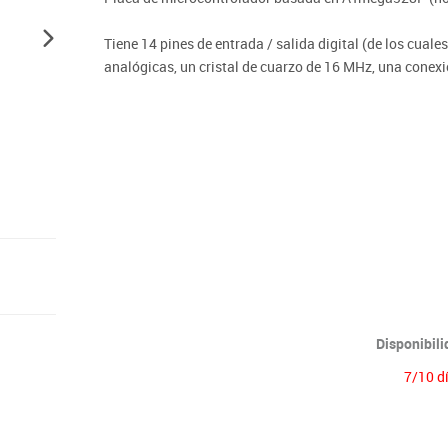
Lenguaje & idiomas
Tiene 14 pines de entrada / salida digital (de los cua
analógicas, un cristal de cuarzo de 16 MHz, una conex
un botón de reinicio.
Contiene todo lo necesario para soportar el microcont
USB o enciéndelo con un adaptador de CA a CC o una b
UNO fue elegido para marcar el lanzamiento de Arduino 
Arduino Software (IDE) fueron las versiones de refere
nuevas. Es la primera de una serie de placas USB Ardui
Disponibil
7/10 d