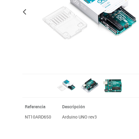
Plastifica, encuaderna, destruye
Papel y manipulados
Referencia
Descripción
NT10ARD650
Arduino UNO rev3