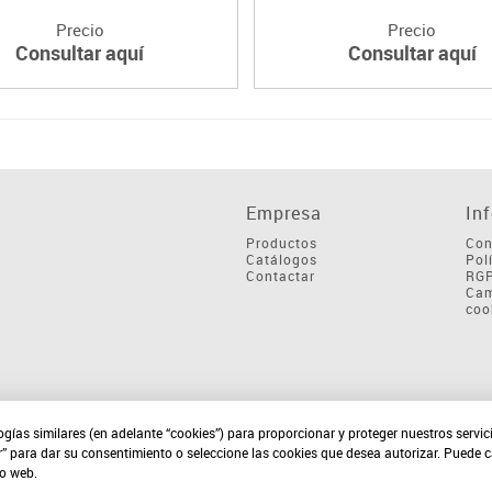
Precio
Precio
Consultar aquí
Consultar aquí
Empresa
In
Productos
Con
Catálogos
Pol
Contactar
RG
Cam
coo
ogías similares (en adelante “cookies”) para proporcionar y proteger nuestros servi
r” para dar su consentimiento o seleccione las cookies que desea autorizar. Puede 
io web.