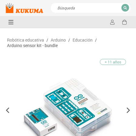
CERRAR
Resultados de la búsqueda
Robótica educativa
/
Arduino
/
Educación
/
Arduino sensor kit - bundle
+ 11 años