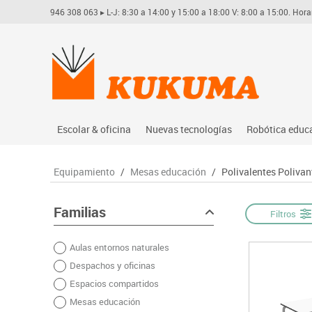
946 308 063
▸ L-J: 8:30 a 14:00 y 15:00 a 18:00 V: 8:00 a 15:00. Hora
Escolar & oficina
Nuevas tecnologías
Robótica educ
Archivo
Audio
Arduino
Equipamiento
/
Mesas educación
/
Polivalentes Polivan
Complementos oficina
Conectividad y señal
Learning res
Dibujo técnico y artístico
Mobiliario tecnológico
Lego educati
Familias
Filtros
Escritura y corrección
Monitores interactivos
Matatastudi
Aulas entornos naturales
Higiene
Soportes
Vex robotics
Despachos y oficinas
Informática
Videoconferencia
Otros
Espacios compartidos
Manualidades
Videoproyección
Mesas educación
Material escolar