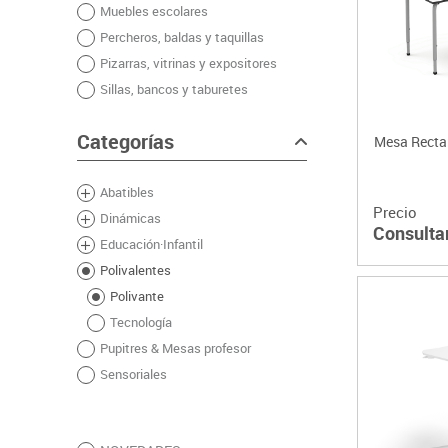
Muebles escolares
Plastifica, encuaderna, destruye
Percheros, baldas y taquillas
Papel y manipulados
Pizarras, vitrinas y expositores
Sillas, bancos y taburetes
Categorías
Mesa Rectan
Abatibles
Precio
Dinámicas
Consulta
Educación·Infantil
Polivalentes
Polivante
Tecnología
Pupitres & Mesas profesor
Sensoriales