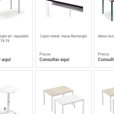
Lenguaje & idiomas
gle alt. regulable
Cajón metál. mesa Rectangle
Mesa rect
T4-T6
Precio
Precio
r aquí
Consultar aquí
Consult