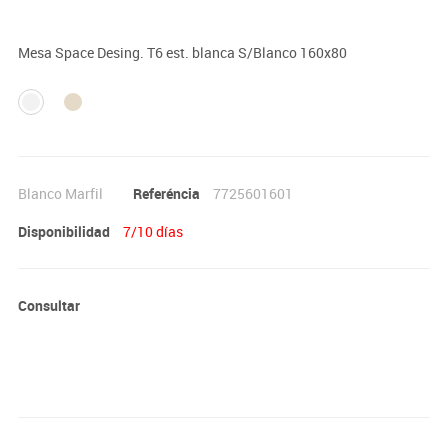
El mobiliario se pide por encargo. En caso de devolución no se
abonará más del 90% del valor de la mercancía.
Mesa Space Desing. T6 est. blanca S/Blanco 160x80
Blanco Marfil
Referéncia
7725601601
Disponibilidad
7/10 días
Consultar