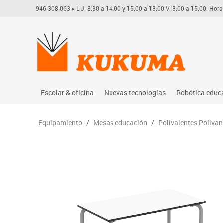
946 308 063
▸ L-J: 8:30 a 14:00 y 15:00 a 18:00 V: 8:00 a 15:00. Hora
Escolar & oficina
Nuevas tecnologías
Robótica educ
Archivo
Audio
Arduino
Equipamiento
/
Mesas educación
/
Polivalentes Polivan
Complementos oficina
Conectividad y señal
Learning res
Dibujo técnico y artístico
Mobiliario tecnológico
Lego educati
Escritura y corrección
Monitores interactivos
Matatastudi
Higiene
Soportes
Vex robotics
Informática
Videoconferencia
Otros
Manualidades
Videoproyección
Material escolar