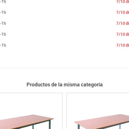
-T6
7/10 d
-T6
7/10 d
-T6
7/10 d
-T6
7/10 d
-T6
7/10 d
Productos de la misma categoría