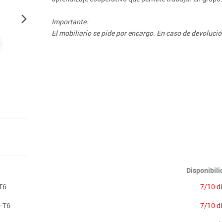
Lenguaje & idiomas
Importante:
El mobiliario se pide por encargo. En caso de devoluci
Disponibil
T6
7/10 d
-T6
7/10 d