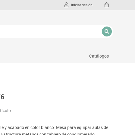
Iniciar sesión
Catálogos
l
T6
tículo
ble y acabado en color blanco. Mesa para equipar aulas de
. Estructura metálica con tablero de conglomerado.