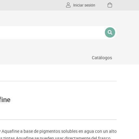
Iniciar sesión
Catálogos
l
fine
y Aquafine a base de pigmentos solubles en agua con un alto
Las tintas Aquafine se pueden usar directamente del frasco