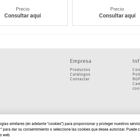
Precio
Precio
Consultar aquí
Consultar aquí
Empresa
In
Productos
Con
Catálogos
Pol
Contactar
RG
Cam
coo
ogías similares (en adelante “cookies”) para proporcionar y proteger nuestros servi
r” para dar su consentimiento o seleccione las cookies que desea autorizar. Puede 
io web.