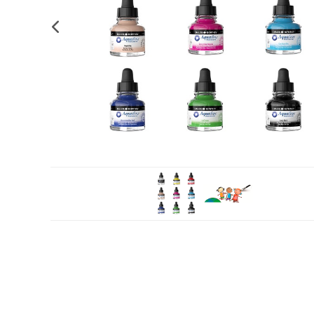
Plastifica, encuaderna, destruye
Papel y manipulados