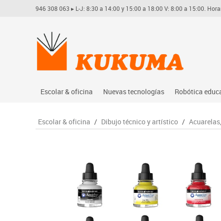
946 308 063
▸ L-J: 8:30 a 14:00 y 15:00 a 18:00 V: 8:00 a 15:00. Hora
Escolar & oficina
Nuevas tecnologías
Robótica educ
Archivo
Audio
Arduino
Escolar & oficina
/
Dibujo técnico y artístico
/
Acuarelas
Complementos oficina
Conectividad y señal
Learning res
Dibujo técnico y artístico
Mobiliario tecnológico
Lego educati
Escritura y corrección
Monitores interactivos
Matatastudi
Higiene
Soportes
Vex robotics
Informática
Videoconferencia
Otros
Manualidades
Videoproyección
Material escolar