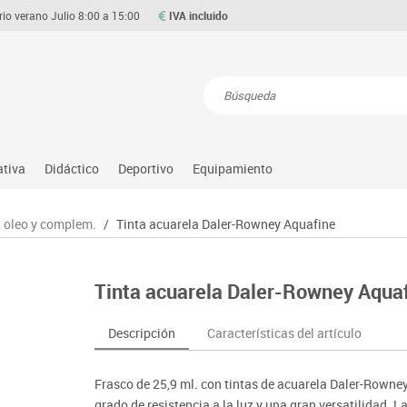
rio verano Julio 8:00 a 15:00
IVA incluido
Resultados de la búsqueda
ativa
Didáctico
Deportivo
Equipamiento
Asociación y atención
Atletismo
Aulas entornos naturales
Equipamiento
, oleo y complem.
/
Tinta acuarela Daler-Rowney Aquafine
Matemáticas
ource
Ciencias
Balones y pelotas
Despachos y oficinas
Gimnasia rítmica
Medio natural, social y cultura
on
Construcciones
Béisbol
Espacios compartidos
Gimnasio
Motricidad fina
Tinta acuarela Daler-Rowney Aqua
o
Espacios exteriores
Comp. deportivos
Mesas educación
Hockey
Música
Espacios multisensoriales
Deportes alternativos
Muebles escolares
Piscina
Primeras edades
Descripción
Características del artículo
Juegos heurísticos
Deportes raqueta
Percheros, baldas y taquillas
Protección deportiva
Psicomotricidad
Juegos de mesa
Entrenamiento
Pizarras, vitrinas y expositores
Psicomotricidad
Stem
Frasco de 25,9 ml. con tintas de acuarela Daler-Rowne
Juegos simbólicos
Sillas, bancos y taburetes
Tinkering
grado de resistencia a la luz y una gran versatilidad. 