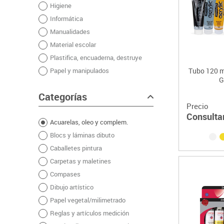
Higiene
Plastifica, encuaderna, destruye
Informática
Papel y manipulados
Manualidades
Material escolar
Plastifica, encuaderna, destruye
Papel y manipulados
Tubo 120 ml
G
Categorías
Precio
Consulta
Acuarelas, oleo y complem.
Blocs y láminas dibuto
Caballetes pintura
Carpetas y maletines
Compases
Dibujo artístico
Papel vegetal/milimetrado
Reglas y artículos medición