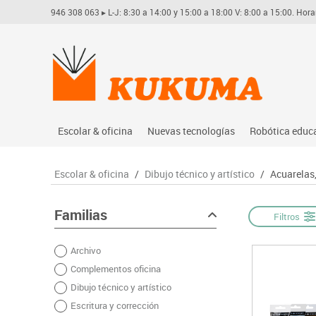
946 308 063
▸ L-J: 8:30 a 14:00 y 15:00 a 18:00 V: 8:00 a 15:00. Hora
Escolar & oficina
Nuevas tecnologías
Robótica educ
Archivo
Audio
Arduino
Escolar & oficina
/
Dibujo técnico y artístico
/
Acuarelas
Complementos oficina
Conectividad y señal
Learning res
Dibujo técnico y artístico
Mobiliario tecnológico
Lego educati
Familias
Filtros
Escritura y corrección
Monitores interactivos
Matatastudi
Archivo
Higiene
Soportes
Vex robotics
Complementos oficina
Informática
Videoconferencia
Otros
Dibujo técnico y artístico
Manualidades
Videoproyección
Escritura y corrección
Material escolar