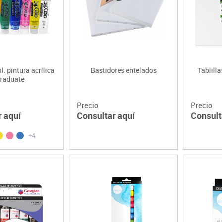
Lenguaje & idiomas
. pintura acrílica
Bastidores entelados
Tablill
raduate
Precio
Precio
r aquí
Consultar aquí
Consult
+4