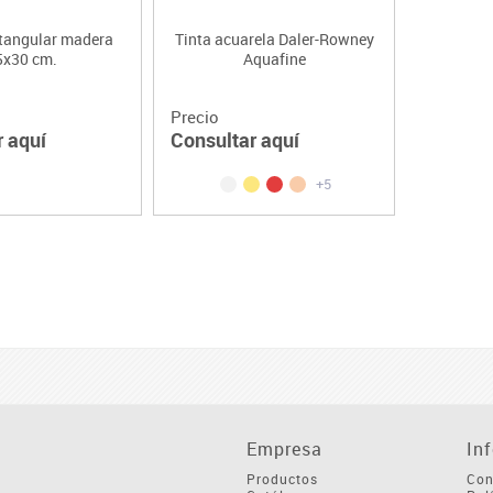
ctangular madera
Tinta acuarela Daler-Rowney
5x30 cm.
Aquafine
Precio
r aquí
Consultar aquí
+5
Empresa
In
Productos
Con