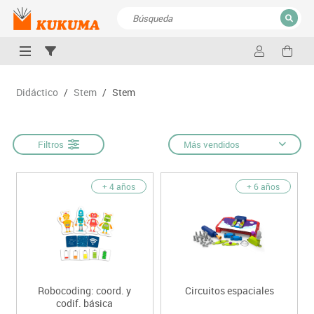
CERRAR
Resultados de la búsqueda
Didáctico
/
Stem
/
Stem
Filtros
Más vendidos
+ 4 años
+ 6 años
Robocoding: coord. y
Circuitos espaciales
codif. básica