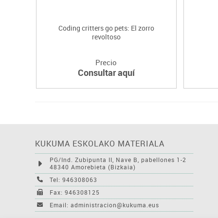
Coding critters go pets: El zorro
revoltoso
Precio
Consultar aquí
KUKUMA ESKOLAKO MATERIALA
PG/Ind. Zubipunta II, Nave B, pabellones 1-2
48340 Amorebieta (Bizkaia)
Tel: 946308063
Fax: 946308125
Email: administracion@kukuma.eus