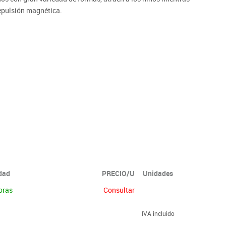
repulsión magnética.
dizaje cooperativo
idad
PRECIO/U
Unidades
oras
Consultar
IVA incluido