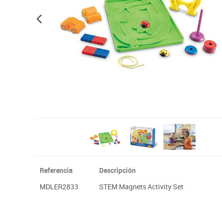
Plastifica, encuaderna, destruye
Papel y manipulados
Referencia
Descripción
MDLER2833
STEM Magnets Activity Set