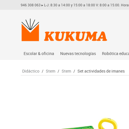
946 308 063
▸ L-J: 8:30 a 14:00 y 15:00 a 18:00 V: 8:00 a 15:00. Hora
Escolar & oficina
Nuevas tecnologías
Robótica educ
Archivo
Audio
Arduino
Didáctico
/
Stem
/
Stem
/
Set actividades de imanes
Complementos oficina
Conectividad y señal
Learning res
Dibujo técnico y artístico
Mobiliario tecnológico
Lego educati
Escritura y corrección
Monitores interactivos
Matatastudi
Higiene
Soportes
Vex robotics
Informática
Videoconferencia
Otros
Manualidades
Videoproyección
Material escolar