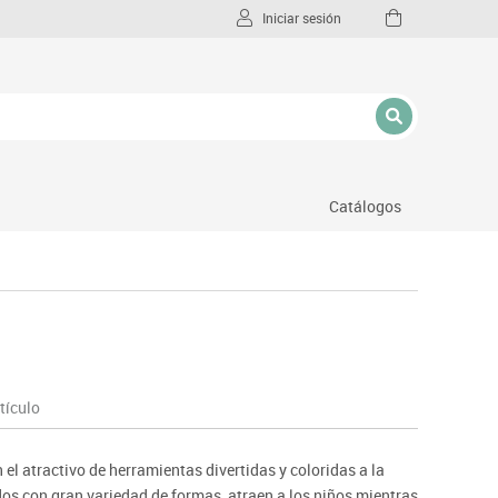
Iniciar sesión
Catálogos
l
tículo
el atractivo de herramientas divertidas y coloridas a la
idos con gran variedad de formas, atraen a los niños mientras