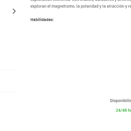
Lenguaje & idiomas
exploran el magnetismo, la polaridad y la atracción y 
Habilidades:
· Pensamiento lógico, resolución de problemas y apren
· STEM (Science, Technology, Engineering, Maths)
Disponibil
24/48 h