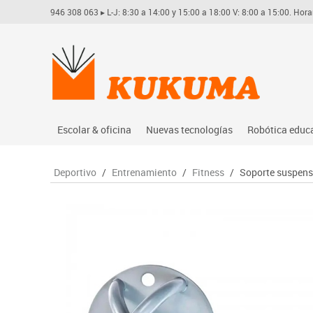
946 308 063
▸ L-J: 8:30 a 14:00 y 15:00 a 18:00 V: 8:00 a 15:00. Hora
Escolar & oficina
Nuevas tecnologías
Robótica educ
Archivo
Audio
Arduino
Deportivo
/
Entrenamiento
/
Fitness
/
Soporte suspens
Complementos oficina
Conectividad y señal
Learning res
Dibujo técnico y artístico
Mobiliario tecnológico
Lego educati
Escritura y corrección
Monitores interactivos
Matatastudi
Higiene
Soportes
Vex robotics
Informática
Videoconferencia
Otros
Manualidades
Videoproyección
Material escolar