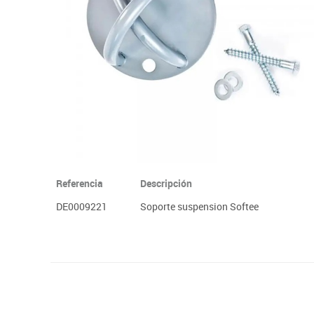
Plastifica, encuaderna, destruye
Papel y manipulados
Referencia
Descripción
DE0009221
Soporte suspension Softee