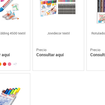
Lenguaje & idiomas
dding 4500 textil
Jovidecor textil
Rotulador
Precio
Precio
r aquí
Consultar aquí
Consult
+7