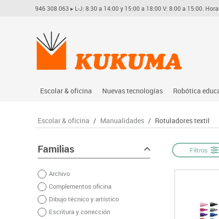
946 308 063
▸ L-J: 8:30 a 14:00 y 15:00 a 18:00 V: 8:00 a 15:00. Hora
Escolar & oficina
Nuevas tecnologías
Robótica educ
Archivo
Audio
Arduino
Escolar & oficina
/
Manualidades
/
Rotuladores textil
Complementos oficina
Conectividad y señal
Learning res
Dibujo técnico y artístico
Mobiliario tecnológico
Lego educati
Familias
Filtros
Escritura y corrección
Monitores interactivos
Matatastudi
Archivo
Higiene
Soportes
Vex robotics
Complementos oficina
Informática
Videoconferencia
Otros
Dibujo técnico y artístico
Manualidades
Videoproyección
Escritura y corrección
Material escolar