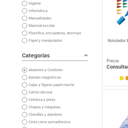
Higiene
Plastifica, encuaderna, destruye
Informática
Papel y manipulados
Manualidades
Material escolar
Plastifica, encuaderna, destruye
Papel y manipulados
Rotulador E
Categorías
Precio
Consulta
Abalorios·y·Cordones
Bandas magnéticas
Cajas y figuras papel maché
Cartón decorar
Celulosa y pórex
Chapas y máquinas
Chenillas y alambres
Cinta cierre autoadhesiva