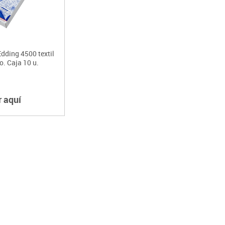
dding 4500 textil
o. Caja 10 u.
r aquí