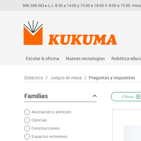
946 308 063
▸ L-J: 8:30 a 14:00 y 15:00 a 18:00 V: 8:00 a 15:00. Hora
Escolar & oficina
Nuevas tecnologías
Robótica educ
Archivo
Audio
Arduino
Didáctico
/
Juegos de mesa
/
Preguntas y respuestas
Complementos oficina
Conectividad y señal
Learning res
Dibujo técnico y artístico
Mobiliario tecnológico
Lego educati
Familias
Filtros
Escritura y corrección
Monitores interactivos
Matatastudi
Asociación y atención
Higiene
Soportes
Vex robotics
Ciencias
Informática
Videoconferencia
Otros
Construcciones
Manualidades
Videoproyección
Espacios exteriores
Material escolar