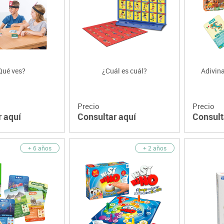
Lenguaje & idiomas
Qué ves?
¿Cuál es cuál?
Adivina
Precio
Precio
r aquí
Consultar aquí
Consult
+ 6 años
+ 2 años