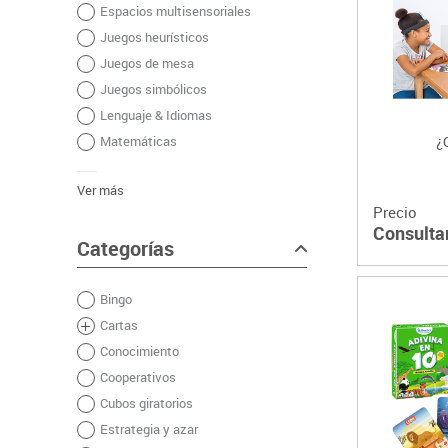
Espacios multisensoriales
Plastifica, encuaderna, destruye
Juegos heurísticos
Papel y manipulados
Juegos de mesa
Juegos simbólicos
Lenguaje & Idiomas
Matemáticas
¿
Ver más
Precio
Consulta
Categorías
Bingo
Cartas
Conocimiento
Cooperativos
Cubos giratorios
Estrategia y azar