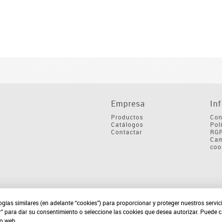
Empresa
In
Productos
Con
Catálogos
Pol
Contactar
RG
Cam
coo
ogías similares (en adelante “cookies”) para proporcionar y proteger nuestros servi
r” para dar su consentimiento o seleccione las cookies que desea autorizar. Puede 
io web.