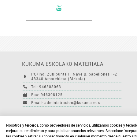
KUKUMA ESKOLAKO MATERIALA
PG/Ind. Zubipunta II, Nave B, pabellones 1-2
48340 Amorebieta (Bizkaia)
Tel: 946308063
Fax: 946308125
Email: administracion@kukuma.eus
Nosotros y terceros, como proveedores de servicios, utilizamos cookies y tecnol
mejorar su rendimiento y para publicar anuncios relevantes. Seleccione “Acepta
las cookies y retirar su consentimiento en cualquier momento desde nuestro sit