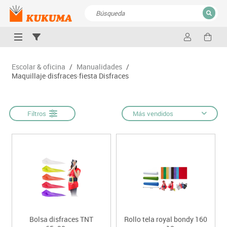
CERRAR
Resultados de la búsqueda
Escolar & oficina
/
Manualidades
/
Maquillaje·disfraces·fiesta Disfraces
Filtros
Más vendidos
Bolsa disfraces TNT
Rollo tela royal bondy 160