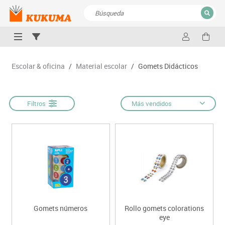
CERRAR
Resultados de la búsqueda
Escolar & oficina
/
Material escolar
/
Gomets Didácticos
Filtros
Más vendidos
Gomets números
Rollo gomets colorations
eye