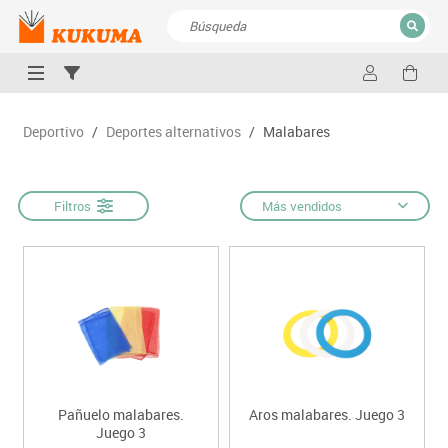
CERRAR
Resultados de la búsqueda
Deportivo
/
Deportes alternativos
/
Malabares
Filtros
Más vendidos
Pañuelo malabares.
Aros malabares. Juego 3
Juego 3