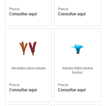
Precio
Precio
Consultar aquí
Consultar aquí
Recambio para indiaka
Indiaka fútbol pluma
bicolor
Precio
Precio
Consultar aquí
Consultar aquí