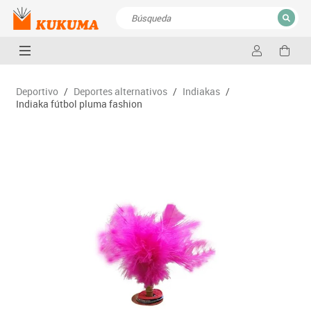
CERRAR
Resultados de la búsqueda
Deportivo
/
Deportes alternativos
/
Indiakas
/
Indiaka fútbol pluma fashion