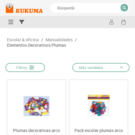
CERRAR
Resultados de la búsqueda
Escolar & oficina
/
Manualidades
/
Elementos·Decorativos Plumas
Filtros
Más vendidos
Plumas decorativas arco
Pack escolar plumas arco