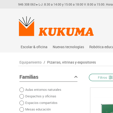
946 308 063
▸ L-J: 8:30 a 14:00 y 15:00 a 18:00 V: 8:00 a 15:00. Hora
Escolar & oficina
Nuevas tecnologías
Robótica educ
Archivo
Audio
Arduino
Equipamiento
/
Pizarras, vitrinas y expositores
Complementos oficina
Conectividad y señal
Learning res
Dibujo técnico y artístico
Mobiliario tecnológico
Lego educati
Familias
Filtros
Escritura y corrección
Monitores interactivos
Matatastudi
Aulas entornos naturales
Higiene
Soportes
Vex robotics
Despachos y oficinas
Informática
Videoconferencia
Otros
Espacios compartidos
Manualidades
Videoproyección
Mesas educación
Material escolar