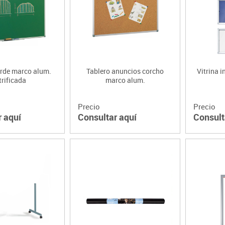
Lenguaje & idiomas
erde marco alum.
Tablero anuncios corcho
Vitrina i
trificada
marco alum.
Precio
Precio
r aquí
Consultar aquí
Consult