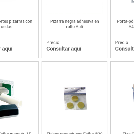
rtes pizarras con
Pizarra negra adhesiva en
Porta-pó
ruedas
rollo Apli
A4
Precio
Precio
r aquí
Consultar aquí
Consult
Faibo magnét. 15
Fichas magnéticas Faibo Ø30
Tiza G