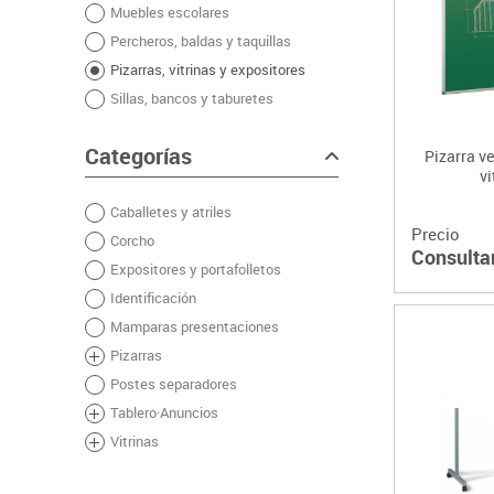
Muebles escolares
Plastifica, encuaderna, destruye
Percheros, baldas y taquillas
Papel y manipulados
Pizarras, vitrinas y expositores
Sillas, bancos y taburetes
Categorías
Pizarra v
vi
Caballetes y atriles
Precio
Corcho
Consulta
Expositores y portafolletos
Identificación
Mamparas presentaciones
Pizarras
Postes separadores
Tablero·Anuncios
Vitrinas