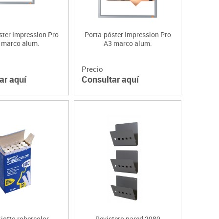
ster Impression Pro
Porta-póster Impression Pro
 marco alum.
A3 marco alum.
Precio
ar aquí
Consultar aquí
iotto robercolor
Revistero pared 2980