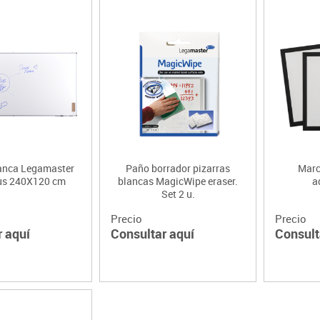
lanca Legamaster
Paño borrador pizarras
Marc
lus 240X120 cm
blancas MagicWipe eraser.
a
Set 2 u.
Precio
Precio
r aquí
Consultar aquí
Consult