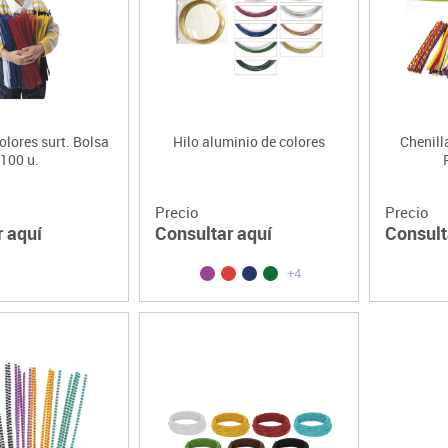
Lenguaje & idiomas
olores surt. Bolsa
Hilo aluminio de colores
Chenill
100 u.
Precio
Precio
r aquí
Consultar aquí
Consult
+4