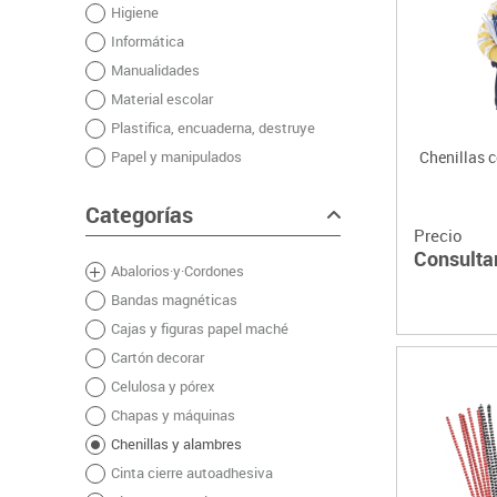
Higiene
Plastifica, encuaderna, destruye
Informática
Papel y manipulados
Manualidades
Material escolar
Plastifica, encuaderna, destruye
Papel y manipulados
Chenillas c
Categorías
Precio
Consulta
Abalorios·y·Cordones
Bandas magnéticas
Cajas y figuras papel maché
Cartón decorar
Celulosa y pórex
Chapas y máquinas
Chenillas y alambres
Cinta cierre autoadhesiva