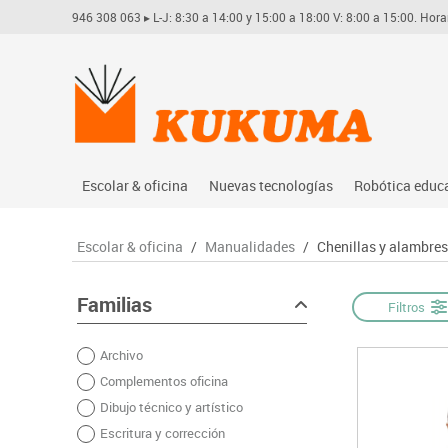
946 308 063
▸ L-J: 8:30 a 14:00 y 15:00 a 18:00 V: 8:00 a 15:00. Hora
Escolar & oficina
Nuevas tecnologías
Robótica educ
Archivo
Audio
Arduino
Escolar & oficina
/
Manualidades
/
Chenillas y alambres
Complementos oficina
Conectividad y señal
Learning res
Dibujo técnico y artístico
Mobiliario tecnológico
Lego educati
Familias
Filtros
Escritura y corrección
Monitores interactivos
Matatastudi
Archivo
Higiene
Soportes
Vex robotics
Complementos oficina
Informática
Videoconferencia
Otros
Dibujo técnico y artístico
Manualidades
Videoproyección
Escritura y corrección
Material escolar