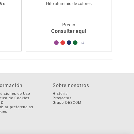
5 u.
Hilo aluminio de colores
Ch
Precio
Consultar aquí
+4
formación
Sobre nosotros
diciones de Uso
Historia
ítica de Cookies
Proyectos
PD
Grupo DESCOM
biar preferencias
kies