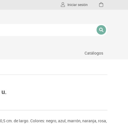
Iniciar sesión
Catálogos
l
 u.
,5 cm. de largo. Colores: negro, azul, marrón, naranja, rosa,