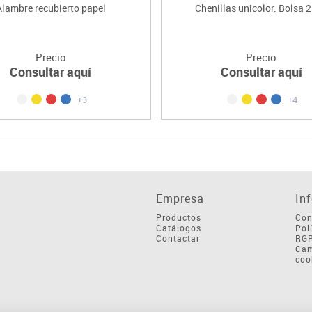
Alambre recubierto papel
Chenillas unicolor. Bolsa 2
Precio
Precio
Consultar aquí
Consultar aquí
+3
+4
Empresa
In
Productos
Con
Catálogos
Pol
Contactar
RG
Cam
coo