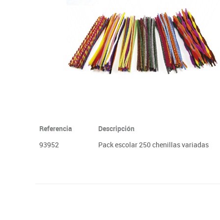
Plastifica, encuaderna, destruye
Papel y manipulados
Referencia
Descripción
93952
Pack escolar 250 chenillas variadas