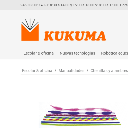
946 308 063
▸ L-J: 8:30 a 14:00 y 15:00 a 18:00 V: 8:00 a 15:00. Hora
Escolar & oficina
Nuevas tecnologías
Robótica educ
Archivo
Audio
Arduino
Escolar & oficina
/
Manualidades
/
Chenillas y alambres
Complementos oficina
Conectividad y señal
Learning res
Dibujo técnico y artístico
Mobiliario tecnológico
Lego educati
Escritura y corrección
Monitores interactivos
Matatastudi
Higiene
Soportes
Vex robotics
Informática
Videoconferencia
Otros
Manualidades
Videoproyección
Material escolar