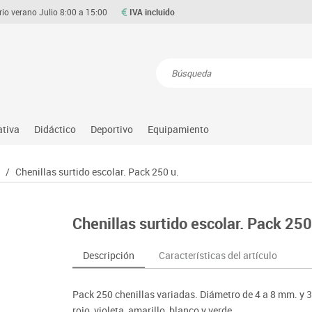
rio verano Julio 8:00 a 15:00
IVA incluido
Resultados de la búsqueda
ativa
Didáctico
Deportivo
Equipamiento
Asociación y atención
Atletismo
Aulas entornos naturales
Equipamiento
/
Chenillas surtido escolar. Pack 250 u.
Matemáticas
ource
Ciencias
Balones y pelotas
Despachos y oficinas
Gimnasia rítmica
Medio natural, social y cultura
on
Construcciones
Béisbol
Espacios compartidos
Gimnasio
Motricidad fina
Chenillas surtido escolar. Pack 250
o
Espacios exteriores
Comp. deportivos
Mesas educación
Hockey
Música
Espacios multisensoriales
Deportes alternativos
Muebles escolares
Piscina
Primeras edades
Descripción
Características del artículo
Juegos heurísticos
Deportes raqueta
Percheros, baldas y taquillas
Protección deportiva
Psicomotricidad
Juegos de mesa
Entrenamiento
Pizarras, vitrinas y expositores
Psicomotricidad
Stem
Pack 250 chenillas variadas. Diámetro de 4 a 8 mm. y 30
Juegos simbólicos
Sillas, bancos y taburetes
Tinkering
rojo, violeta, amarillo, blanco y verde.