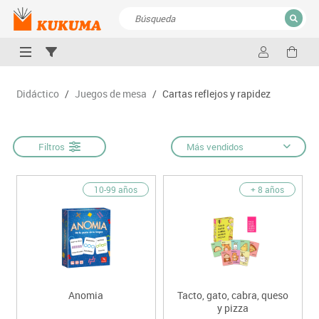
CERRAR
Resultados de la búsqueda
Didáctico
/
Juegos de mesa
/
Cartas reflejos y rapidez
Filtros
Más vendidos
10-99 años
+ 8 años
Anomia
Tacto, gato, cabra, queso
y pizza