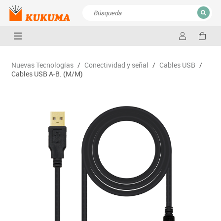
CERRAR
Resultados de la búsqueda
Nuevas Tecnologías
/
Conectividad y señal
/
Cables USB
/
Cables USB A-B. (M/M)