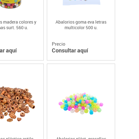
s madera colores y
Abalorios goma eva letras
as surt. 560 u.
multicolor 500 u.
Precio
ar aquí
Consultar aquí
os plástico estilo
Abalorios plást. grosellas