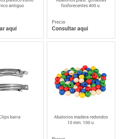
nico antiguo
fosforecentes 400 u.
Precio
ar aquí
Consultar aquí
Clips barra
Abalorios madera redondos
10 mm. 100 u.
Precio