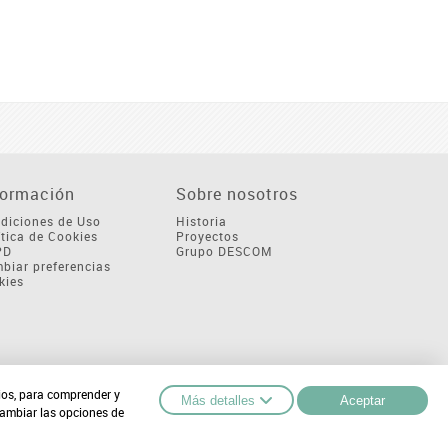
formación
Sobre nosotros
diciones de Uso
Historia
ítica de Cookies
Proyectos
PD
Grupo DESCOM
biar preferencias
kies
cios, para comprender y
Más detalles
Aceptar
cambiar las opciones de