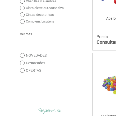
Chenillas y alambres
Cinta cierre autoadhesiva
Cintas decorativas
Abalor
Complem. bisuteria
Ver más
Precio
Consulta
NOVEDADES
Destacados
OFERTAS
Abalorios