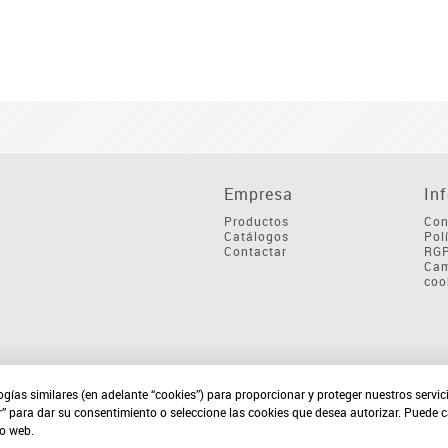
Empresa
In
Productos
Con
Catálogos
Pol
Contactar
RG
Cam
coo
ogías similares (en adelante “cookies”) para proporcionar y proteger nuestros servi
r” para dar su consentimiento o seleccione las cookies que desea autorizar. Puede 
io web.