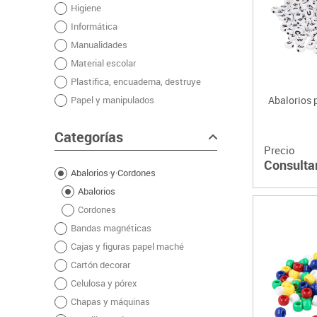
Higiene
Plastifica, encuaderna, destruye
Informática
Papel y manipulados
Manualidades
Material escolar
Plastifica, encuaderna, destruye
Papel y manipulados
Abalorios 
Categorías
Precio
Consulta
Abalorios·y·Cordones
Abalorios
Cordones
Bandas magnéticas
Cajas y figuras papel maché
Cartón decorar
Celulosa y pórex
Chapas y máquinas