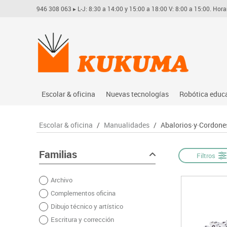
946 308 063
▸ L-J: 8:30 a 14:00 y 15:00 a 18:00 V: 8:00 a 15:00. Hora
Escolar & oficina
Nuevas tecnologías
Robótica educ
Archivo
Audio
Arduino
Escolar & oficina
/
Manualidades
/
Abalorios·y·Cordone
Complementos oficina
Conectividad y señal
Learning res
Dibujo técnico y artístico
Mobiliario tecnológico
Lego educati
Familias
Filtros
Escritura y corrección
Monitores interactivos
Matatastudi
Archivo
Higiene
Soportes
Vex robotics
Complementos oficina
Informática
Videoconferencia
Otros
Dibujo técnico y artístico
Manualidades
Videoproyección
Escritura y corrección
Material escolar