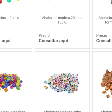
ios plástico
Abalorios madera 20 mm.
Abalorio
150 u.
form
Precio
Precio
r aquí
Consultar aquí
Consult
 plást. grosellas
Abalorios plástico cubo
Abalori