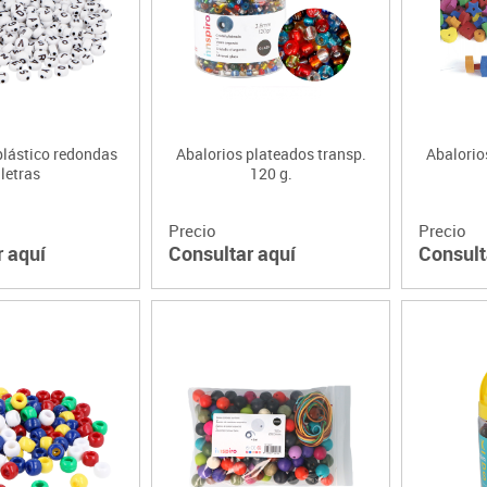
Lenguaje & idiomas
plástico redondas
Abalorios plateados transp.
Abalorios
letras
120 g.
Precio
Precio
r aquí
Consultar aquí
Consult