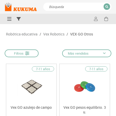
CERRAR
Resultados de la búsqueda
Robótica educativa
/
Vex Robotics
/
VEX·GO Otros
Filtros
Más vendidos
7-11 años
7-11 años
Vex GO azulejo de campo
Vex GO pesos equilibrio. 3
u.