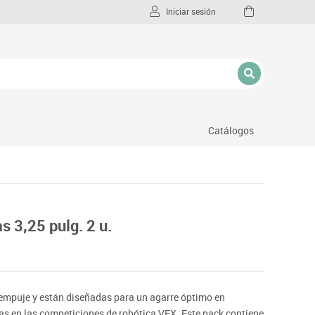
Iniciar sesión
Catálogos
l
s 3,25 pulg. 2 u.
 empuje y están diseñadas para un agarre óptimo en
as en las competiciones de robótica VEX. Este pack contiene