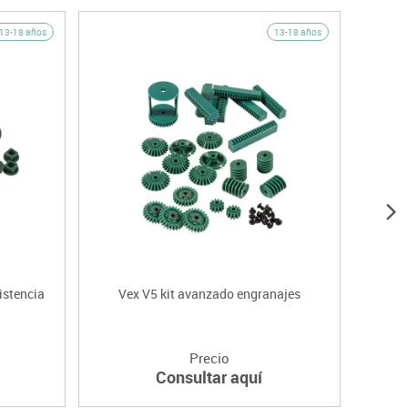
13-18 años
13-18 años
sistencia
Vex V5 kit avanzado engranajes
Vex V
Precio
Consultar aquí