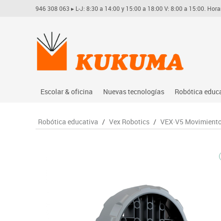
946 308 063
▸ L-J: 8:30 a 14:00 y 15:00 a 18:00 V: 8:00 a 15:00. Hora
Escolar & oficina
Nuevas tecnologías
Robótica educ
Archivo
Audio
Arduino
Robótica educativa
/
Vex Robotics
/
VEX·V5 Movimient
Complementos oficina
Conectividad y señal
Learning res
Dibujo técnico y artístico
Mobiliario tecnológico
Lego educati
Escritura y corrección
Monitores interactivos
Matatastudi
Higiene
Soportes
Vex robotics
Informática
Videoconferencia
Otros
Manualidades
Videoproyección
Material escolar