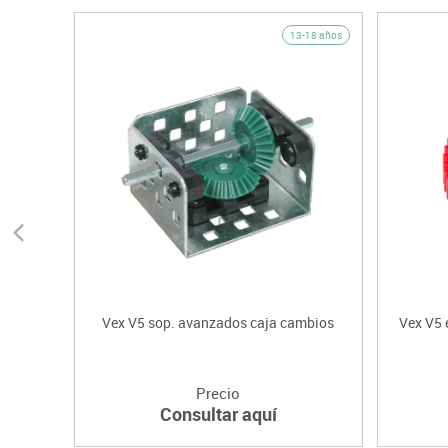
13-18 años
Vex V5 sop. avanzados caja cambios
Vex V5 
Precio
Consultar aquí