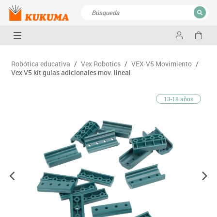
CERRAR
Resultados de la búsqueda
Robótica educativa
/
Vex Robotics
/
VEX·V5 Movimiento
/
Vex V5 kit guias adicionales mov. lineal
13-18 años