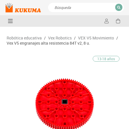
CERRAR
Resultados de la búsqueda
Robótica educativa
/
Vex Robotics
/
VEX·V5 Movimiento
/
Vex V5 engranajes alta resistencia 84T v2, 8 u.
13-18 años