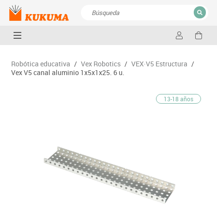
CERRAR
Resultados de la búsqueda
Robótica educativa
/
Vex Robotics
/
VEX·V5 Estructura
/
Vex V5 canal aluminio 1x5x1x25. 6 u.
13-18 años