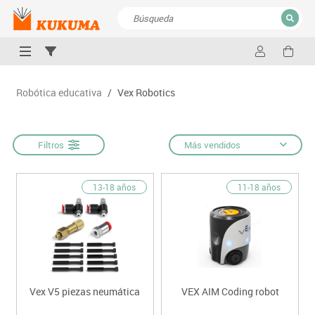
CERRAR
Resultados de la búsqueda
Robótica educativa
/
Vex Robotics
Filtros
Más vendidos
13-18 años
11-18 años
Vex V5 piezas neumática
VEX AIM Coding robot