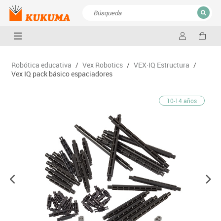
CERRAR
Resultados de la búsqueda
Robótica educativa
/
Vex Robotics
/
VEX·IQ Estructura
/
Vex IQ pack básico espaciadores
10-14 años