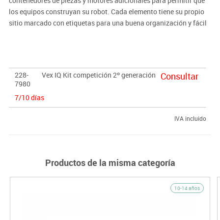
contenedores de piezas y motores adicionales para permitir que
los equipos construyan su robot. Cada elemento tiene su propio
sitio marcado con etiquetas para una buena organización y fácil
localización.
Dispone de todo lo necesario para alimentar y operar de forma
remota y codificar el robot. Basado en piezas de plástico
228-
Vex IQ Kit competición 2º generación
Consultar
encajables diseñadas específicamente para construir robots. Se
7980
puede construir fácilmente. Cada kit incluye una herramienta
7/10 días
para facilitar el montaje a las manos más pequeñas.
IVA incluido
Codifica tu robot con VEXcode IQ Blocks, Python y C++,
disponible para Chromebooks, tabletas, PC con Windows y Mac.
Productos de la misma categoría
10-14 años