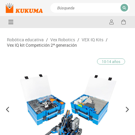
CERRAR
Resultados de la búsqueda
Robótica educativa
/
Vex Robotics
/
VEX·IQ Kits
/
Vex IQ kit Competición 2ª generación
10-14 años