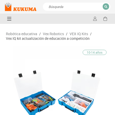
CERRAR
Resultados de la búsqueda
Robótica educativa
/
Vex Robotics
/
VEX·IQ Kits
/
Vex IQ kit actualización de educación a competición
10-14 años