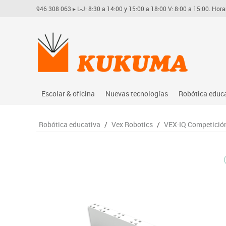
946 308 063
▸ L-J: 8:30 a 14:00 y 15:00 a 18:00 V: 8:00 a 15:00. Hora
Escolar & oficina
Nuevas tecnologías
Robótica educ
Archivo
Audio
Arduino
Robótica educativa
/
Vex Robotics
/
VEX·IQ Competició
Complementos oficina
Conectividad y señal
Learning res
Dibujo técnico y artístico
Mobiliario tecnológico
Lego educati
Escritura y corrección
Monitores interactivos
Matatastudi
Higiene
Soportes
Vex robotics
Informática
Videoconferencia
Otros
Manualidades
Videoproyección
Material escolar