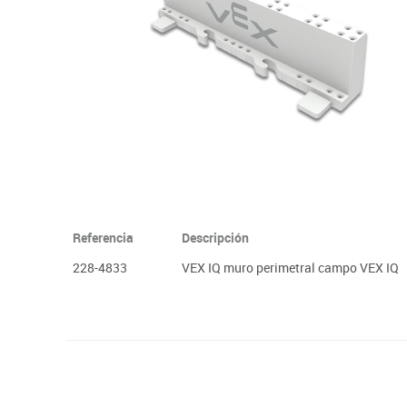
Plastifica, encuaderna, destruye
Papel y manipulados
Referencia
Descripción
228-4833
VEX IQ muro perimetral campo VEX IQ