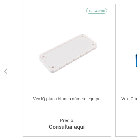
10-14 años
Vex IQ placa blanco número equipo
Vex IQ t
Precio
Consultar aquí