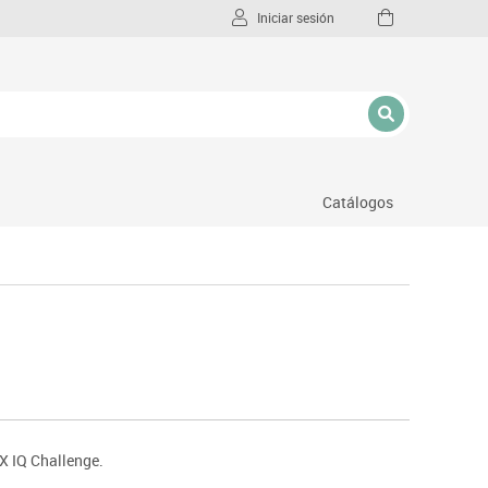
Iniciar sesión
Catálogos
l
X IQ Challenge.