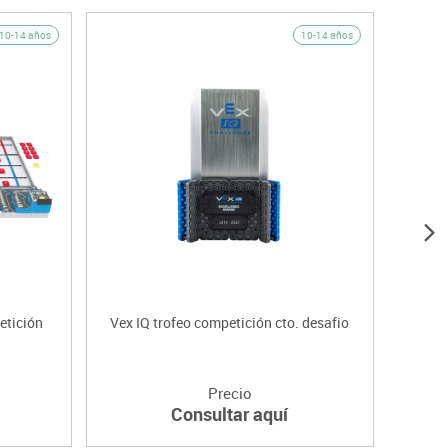
10-14 años
10-14 años
etición
Vex IQ trofeo competición cto. desafio
Vex IQ
Precio
Consultar aquí