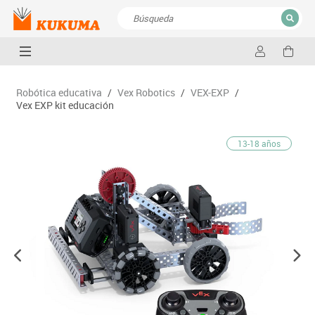
CERRAR
Resultados de la búsqueda
Robótica educativa
/
Vex Robotics
/
VEX-EXP
/
Vex EXP kit educación
13-18 años