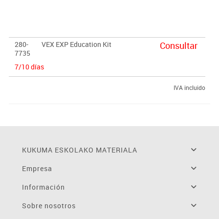
Codificación:
El software para programar VEXcode EXP admite codificación
Blocks, C++ i Python. Se pueden utilizar Chromebooks, tablets,
Windows y Mac.
280-
VEX EXP Education Kit
Consultar
7735
Recursos para a docentes:
7/10 días
Nuestra página de recursos para docentes se denomina STEM
Labs. Encontrarás lecciones que se pueden utilizar en orden
IVA incluido
secuencial para crear experiencias de aprendizaje únicas y
extensas. STEM Labs promueven la colaboración y el aprendizaje
exploratorio. Acceso a
Stem Lab
KUKUMA ESKOLAKO MATERIALA
Empresa
Información
Sobre nosotros