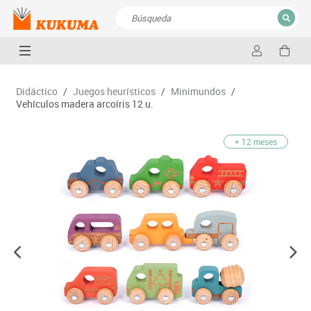
CERRAR
Resultados de la búsqueda
Didáctico
/
Juegos heurísticos
/
Minimundos
/
Vehículos madera arcoíris 12 u.
+ 12 meses