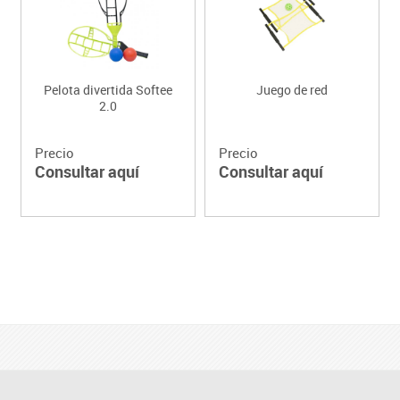
Pelota divertida Softee
Juego de red
2.0
Precio
Precio
Consultar aquí
Consultar aquí