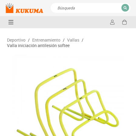
CERRAR
Resultados de la búsqueda
Deportivo
/
Entrenamiento
/
Vallas
/
Valla iniciación antilesión softee