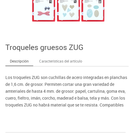
Troqueles gruesos ZUG
Descripción
Características del artículo
Los troqueles ZUG son cuchillas de acero integradas en planchas
de 1,6 cm. de grosor. Permiten cortar una gran variedad de
amteriales de hasta 4 mm. de grosor: papel, cartulina, goma eva,
cuero, fieltro, imán, corcho, maderad e balsa, tela y más. Con los
troqueles ZUG no habrá material que se te resista. Compatibles
con las máquinas para troquelar y repujar Misskuty y otras
marcas. Indispensable utlizar la base de corte y al adaptador
para conseguir resultados óptimos.