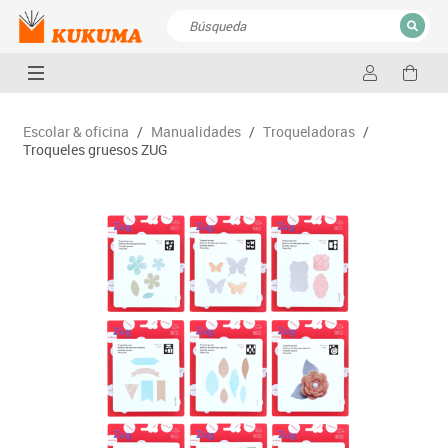
CERRAR
Resultados de la búsqueda
Escolar & oficina
/
Manualidades
/
Troqueladoras
/
Troqueles gruesos ZUG