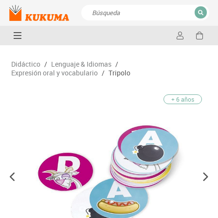
CERRAR
Resultados de la búsqueda
Didáctico
/
Lenguaje & Idiomas
/
Expresión oral y vocabulario
/
Tripolo
+ 6 años