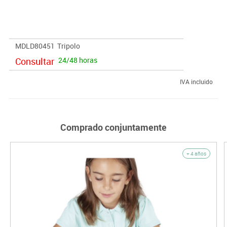
tres en raya horizontal, vertical o diagonal. ¡Se rápido! y gana
siendo el primero en deshacerte de todas tus cartas.
MDLD80451
Tripolo
Consultar
24/48 horas
IVA incluido
Comprado conjuntamente
+ 4 años