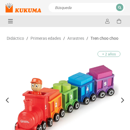
CERRAR
Resultados de la búsqueda
Didáctico
/
Primeras edades
/
Arrastres
/
Tren choo choo
+ 2 años