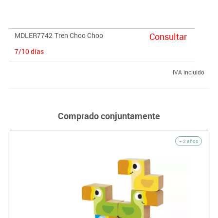
clasificar, para identificar colores y una canción sobre trenes para
que la aprendan mientras juegan. Es un complemento para
aprender los números del 1 al 5 y las formas geométricas báscias
MDLER7742
Tren Choo Choo
Consultar
(círculo, triángulo, rectángulo y cuadrado).
7/10 días
IVA incluido
Comprado conjuntamente
+ 2 años