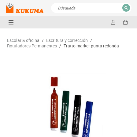
CERRAR
Resultados de la búsqueda
Escolar & oficina
/
Escritura y corrección
/
Rotuladores Permanentes
/
Tratto marker punta redonda